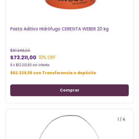
Pasta Aditivo Hidrófugo CERESITA WEBER 20 kg
$81.346,00
$73.211,00
10
% OFF
6
x
$12.201,83
sin interés
$62.229,35
con
Transferencia o depósito
1
/
4