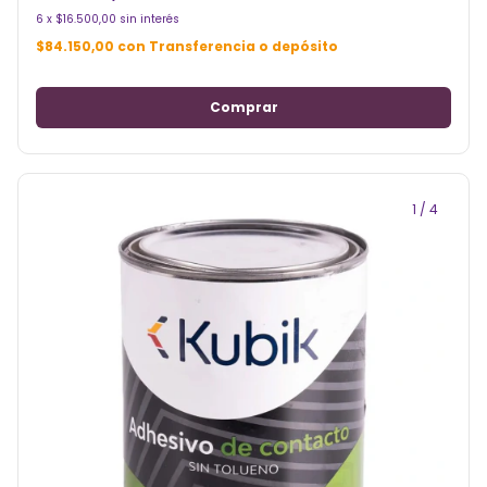
6
x
$16.500,00
sin interés
$84.150,00
con
Transferencia o depósito
1
/
4