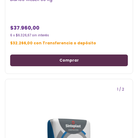
$37.960,00
6
x
$6.326,67
sin interés
$32.266,00
con
Transferencia o depósito
1
/
2