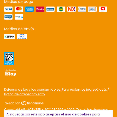
Medios de pago
Medios de envío
Defensa de las y los consumidores. Para reclamos
ingresá acá.
/
Botón de arrepentimiento
Copyright AISLACENTER - 20111982296 - 2026. Todos los derechos
Al navegar por este sitio
aceptás el uso de cookies
para
reservados.