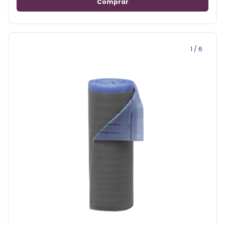
1
/
6